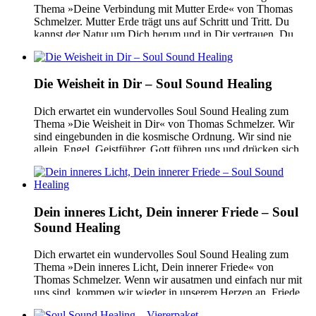
Thema »Deine Verbindung mit Mutter Erde« von Thomas
Schmelzer. Mutter Erde trägt uns auf Schritt und Tritt. Du
kannst der Natur um Dich herum und in Dir vertrauen. Du
bist Natur. Dein Körper ist ein Kind von Mutter Erde. Du bist
eine Seele, inkarniert auf diesem ganz […]
Die Weisheit in Dir – Soul Sound Healing
Dich erwartet ein wundervolles Soul Sound Healing zum
Thema »Die Weisheit in Dir« von Thomas Schmelzer. Wir
sind eingebunden in die kosmische Ordnung. Wir sind nie
allein, Engel, Geistführer, Gott führen uns und drücken sich
durch unsere Intuition, unsere innere Stimme aus. Viele
Weisheitstraditionen erzählen von dieser harmonischen
Verbindung mit allem Leben und allen Dimensionen […]
Dein inneres Licht, Dein innerer Friede – Soul
Sound Healing
Dich erwartet ein wundervolles Soul Sound Healing zum
Thema »Dein inneres Licht, Dein innerer Friede« von
Thomas Schmelzer. Wenn wir ausatmen und einfach nur mit
uns sind, kommen wir wieder in unserem Herzen an. Friede
ist die ganz natürliche Folge und wir können unser inneres