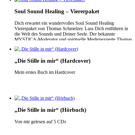
Licht wieder deutlich sehen. Gönne Dir nun also Ruhe, um
[…]
Soul Sound Healing – Viererpaket
Dich erwartet ein wundervolles Soul Sound Healing
Viererpaket von Thomas Schmelzer. Lass Dich entführen in
die Welt des Sounds und Deiner Seele. Der bekannte
MYSTICA-Moderator und spirituelle Medienexperte Thomas
Schmelzer hat mit Soul Sound Healing eine ganz besondere
Form der Klangheilung entwickelt. Komplett improvisiert
begleitet er Dich auf berührende Seelenreisen, nur mit der
„Die Stille in mir“ (Hardcover)
Stimme, inspiriert […]
Mein erstes Buch im Hardcover
„Die Stille in mir“ (Hörbuch)
Von mir gelesen auf 5 CDs