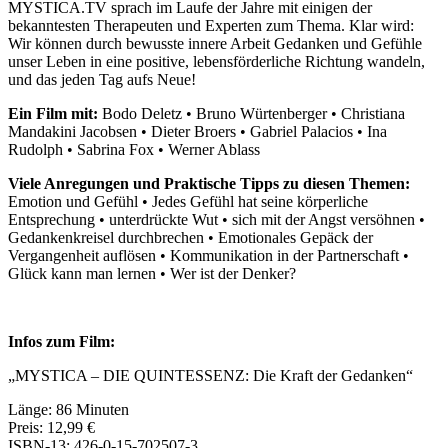
MYSTICA.TV sprach im Laufe der Jahre mit einigen der
bekanntesten Therapeuten und Experten zum Thema. Klar wird:
Wir können durch bewusste innere Arbeit Gedanken und Gefühle
unser Leben in eine positive, lebensförderliche Richtung wandeln,
und das jeden Tag aufs Neue!
Ein Film mit:
Bodo Deletz • Bruno Würtenberger • Christiana
Mandakini Jacobsen • Dieter Broers • Gabriel Palacios • Ina
Rudolph • Sabrina Fox • Werner Ablass
Viele Anregungen und Praktische Tipps zu diesen Themen:
Emotion und Gefühl • Jedes Gefühl hat seine körperliche
Entsprechung • unterdrückte Wut • sich mit der Angst versöhnen •
Gedankenkreisel durchbrechen • Emotionales Gepäck der
Vergangenheit auflösen • Kommunikation in der Partnerschaft •
Glück kann man lernen • Wer ist der Denker?
Infos zum Film:
„MYSTICA – DIE QUINTESSENZ: Die Kraft der Gedanken“
Länge: 86 Minuten
Preis: 12,99 €
ISBN-13: 426-0-15-702507-3