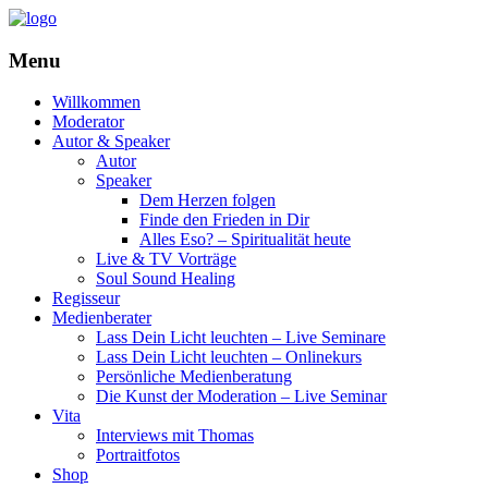
Menu
Willkommen
Moderator
Autor & Speaker
Autor
Speaker
Dem Herzen folgen
Finde den Frieden in Dir
Alles Eso? – Spiritualität heute
Live & TV Vorträge
Soul Sound Healing
Regisseur
Medienberater
Lass Dein Licht leuchten – Live Seminare
Lass Dein Licht leuchten – Onlinekurs
Persönliche Medienberatung
Die Kunst der Moderation – Live Seminar
Vita
Interviews mit Thomas
Portraitfotos
Shop